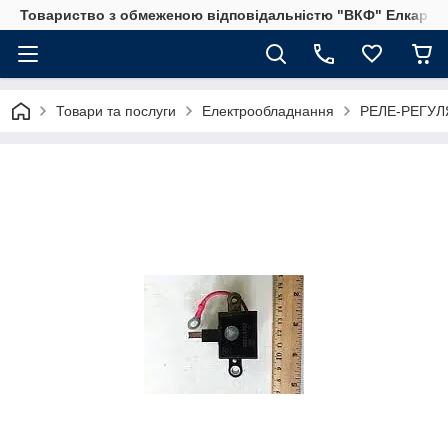
Товариство з обмеженою відповідальністю "ВКФ" Елкар"
Товари та послуги
Електрообладнання
РЕЛЕ-РЕГУЛ