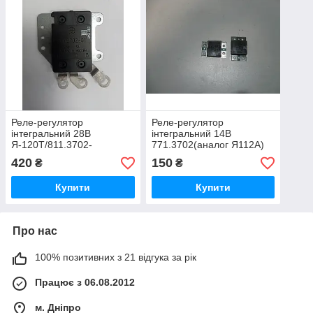
Реле-регулятор
Реле-регулятор
інтегральний 28В
інтегральний 14В
Я-120Т/811.3702-
771.3702(аналог Я112А)
01/7312.3702
(Вир-во "ЭМИ")
420
150
₴
₴
Купити
Купити
Про нас
100% позитивних з 21 відгука за рік
Працює з 06.08.2012
м. Дніпро