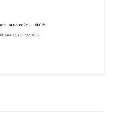
лення на сайті — 600 ₴
од:
ММ-111В/6002.3829