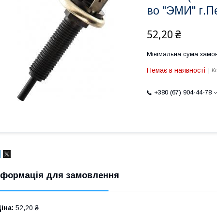
во "ЭМИ" г.П
52,20 ₴
Мінімальна сума замов
Немає в наявності
К
+380 (67) 904-44-78
нформація для замовлення
іна:
52,20 ₴