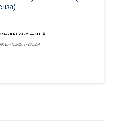
енза)
лення на сайті — 600 ₴
од:
ВК-412/19.3720ЭМИ