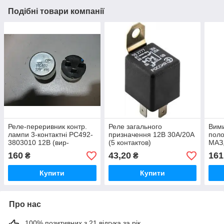
Подібні товари компанії
Реле-переривник контр.
Реле загального
Вими
лампи 3-контактні РС492-
призначення 12В 30А/20А
поло
3803010 12В (вир-
(5 контактов)
МАЗ,
вог.Автоприлад)
98.3777(Аналог 231.3747)
"Авт
160
43,20
161
₴
₴
(вир-во "ЭМИ")
Купити
Купити
Про нас
100% позитивних з 21 відгука за рік