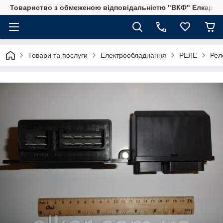
Товариство з обмеженою відповідальністю "ВКФ" Елкар"
Товари та послуги
Електрообладнання
РЕЛЕ
Рел