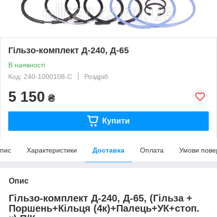
Гільзо-комплект Д-240, Д-65
В наявності
Код: 240-1000108-С
Роздріб
5 150
₴
Купити
пис
Характеристики
Доставка
Оплата
Умови пове
Опис
Гільзо-комплект Д-240, Д-65, (Гільза +
Поршень+Кільця (4к)+Палець+УК+стоп.