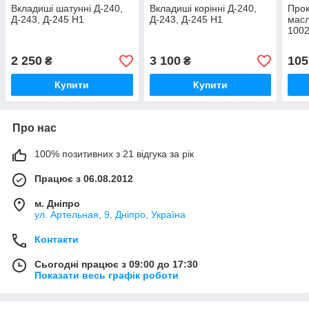
Вкладиші шатунні Д-240,
Вкладиші корінні Д-240,
Прок
Д-243, Д-245 Н1
Д-243, Д-245 Н1
мас
100
2 250
3 100
105
₴
₴
Купити
Купити
Про нас
100% позитивних з 21 відгука за рік
Працює з 06.08.2012
м. Дніпро
ул. Артельная, 9, Дніпро, Україна
Контакти
Сьогодні працює з 09:00 до 17:30
Показати весь графік роботи