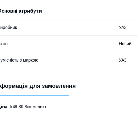
Основні атрибути
иробник
УАЗ
Стан
Новий
умісність з маркою
УАЗ
нформація для замовлення
іна:
548,80 ₴/комплект