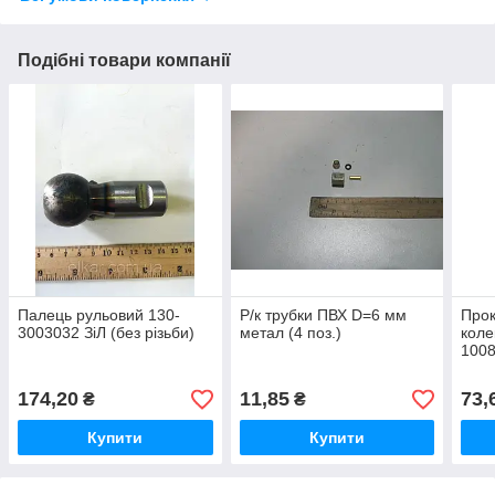
Подібні товари компанії
Палець рульовий 130-
Р/к трубки ПВХ D=6 мм
Прок
3003032 ЗіЛ (без різьби)
метал (4 поз.)
коле
1008
174,20
11,85
73,
₴
₴
Купити
Купити