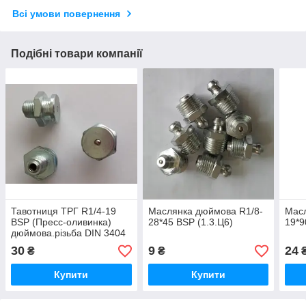
Всі умови повернення
Подібні товари компанії
Тавотниця ТРГ R1/4-19
Маслянка дюймова R1/8-
Масл
BSP (Пресс-оливинка)
28*45 BSP (1.3.Ц6)
19*9
дюймова.різьба DIN 3404
S=17
30
9
24
₴
₴
Купити
Купити