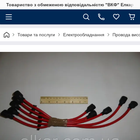
Товариство з обмеженою відповідальністю "ВКФ" Елкар"
Товари та послуги
Електрообладнання
Провода висо