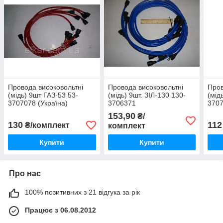
Провода високовольтні
Провода високовольтні
Пров
(мідь) 9шт ГАЗ-53 53-
(мідь) 9шт. ЗІЛ-130 130-
(мід
3707078 (Україна)
3706371
370
153,90
₴/
130
112
₴/комплект
комплект
Купити
Купити
Про нас
100% позитивних з 21 відгука за рік
Працює з 06.08.2012