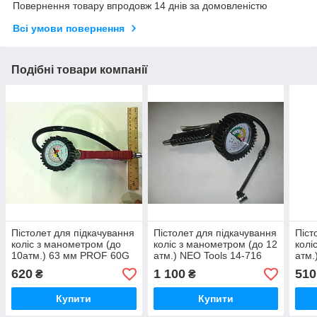
Повернення товару впродовж 14 днів за домовленістю
Всі умови повернення
Подібні товари компанії
Пістолет для підкачування
Пістолет для підкачування
Піст
коліс з манометром (до
коліс з манометром (до 12
колі
10атм.) 63 мм PROF 60G
атм.) NEO Tools 14-716
атм.
пневматичний РТ-0505
620
1 100
510
₴
₴
Купити
Купити