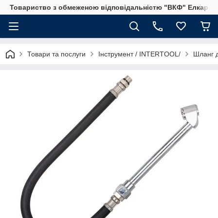
Товариство з обмеженою відповідальністю "ВКФ" Елкар"
Товари та послуги
Інструмент / INTERTOOL/
Шланг д