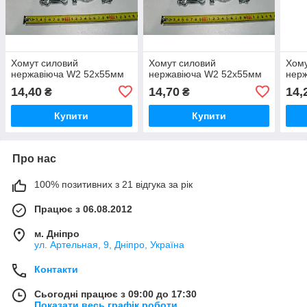
Хомут силовий
Хомут силовий
Хому
нержавіюча W2 52х55мм
нержавіюча W2 52х55мм
нер
14,40
14,70
14,
₴
₴
Купити
Купити
Про нас
100% позитивних з 21 відгука за рік
Працює з 06.08.2012
м. Дніпро
ул. Артельная, 9, Дніпро, Україна
Контакти
Сьогодні працює з 09:00 до 17:30
Показати весь графік роботи