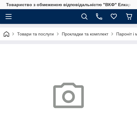
Товариство з обмеженою відповідальністю "ВКФ" Елкар"
Товари та послуги
Прокладки та комплект
Пароніт і