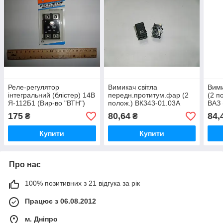
Реле-регулятор
Вимикач світла
Вими
інтегральний (блістер) 14В
передн.протитум.фар (2
(2 п
Я-112Б1 (Вир-во "ВТН")
полож.) ВК343-01.03А
ВАЗ 
ГАЗ,КАМАЗ (вир-во-во-
"Авт
175
80,64
84,
₴
₴
Владімір)
Купити
Купити
Про нас
100% позитивних з 21 відгука за рік
Працює з 06.08.2012
м. Дніпро