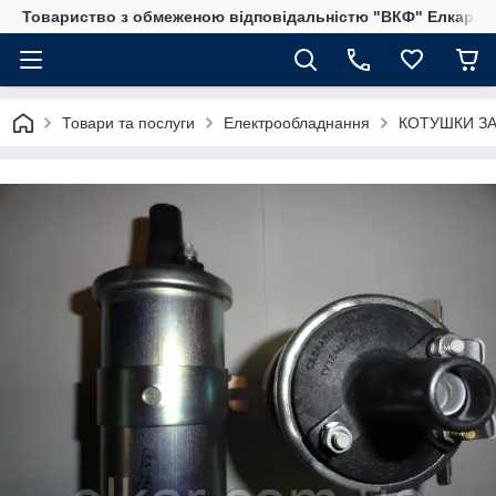
Товариство з обмеженою відповідальністю "ВКФ" Елкар"
Товари та послуги
Електрообладнання
КОТУШКИ З