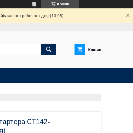
Кошик
айближчого робочого дня (10.08).
Кошик
тартера СТ142-
я)