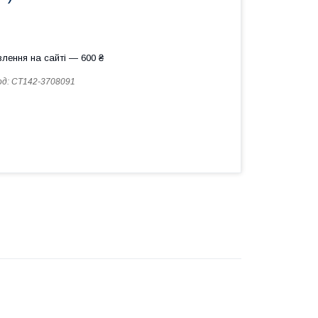
лення на сайті — 600 ₴
од:
СТ142-3708091