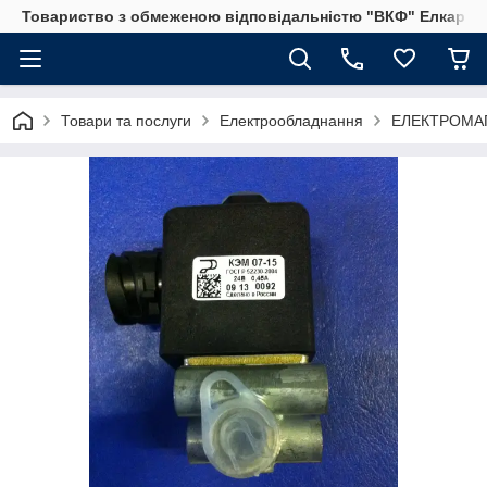
Товариство з обмеженою відповідальністю "ВКФ" Елкар"
Товари та послуги
Електрообладнання
ЕЛЕКТРОМАГ