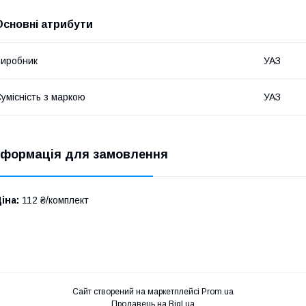
Основні атрибути
иробник
УАЗ
умісність з маркою
УАЗ
нформація для замовлення
іна:
112 ₴/комплект
Сайт створений на маркетплейсі
Prom.ua
Продавець на Bigl.ua