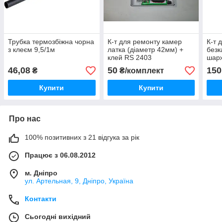
Трубка термозбіжна чорна
К-т для ремонту камер
К-т 
з клеєм 9,5/1м
латка (діаметр 42мм) +
безк
клей RS 2403
шарж
ВЕЛ
46,08
50
150
₴
₴/комплект
Купити
Купити
Про нас
100% позитивних з 21 відгука за рік
Працює з 06.08.2012
м. Дніпро
ул. Артельная, 9, Дніпро, Україна
Контакти
Сьогодні вихідний