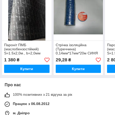
Пароніт ПМБ
Стрічка ізоляційна
Пар
(маслобензостійкий)
(Туреччина)
(мас
S=1.5х2,0м., b=2,0мм
0,14мм*17мм*20м СИНЯ
S=1.
ІНДІЯ
ІНДІ
1 380
29,28
2 8
₴
₴
Купити
Купити
Про нас
100% позитивних з 21 відгука за рік
Працює з 06.08.2012
м. Дніпро