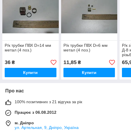
Р/к трубки ПВХ D=14 мм
Р/к трубки ПВХ D=6 мм
Р/к 
метал (4 поз.)
метал (4 поз.)
Д-8 
різь
36
11,85
65,
₴
₴
Купити
Купити
Про нас
100% позитивних з 21 відгука за рік
Працює з 06.08.2012
м. Дніпро
ул. Артельная, 9, Дніпро, Україна