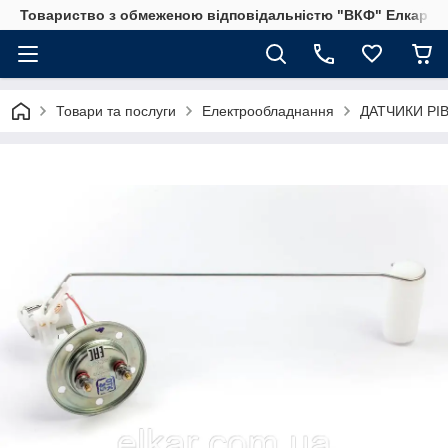
Товариство з обмеженою відповідальністю "ВКФ" Елкар"
Товари та послуги
Електрообладнання
ДАТЧИКИ РІВ