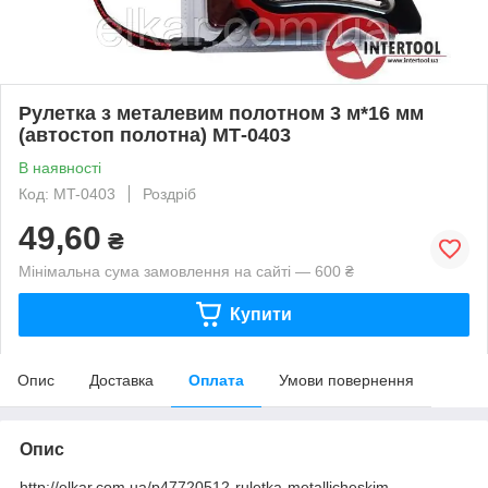
Рулетка з металевим полотном 3 м*16 мм
(автостоп полотна) МТ-0403
В наявності
Код: MT-0403
Роздріб
49,60
₴
Мінімальна сума замовлення на сайті — 600 ₴
Купити
Опис
Доставка
Оплата
Умови повернення
Опис
http://elkar.com.ua/p47720512-ruletka-metallicheskim-