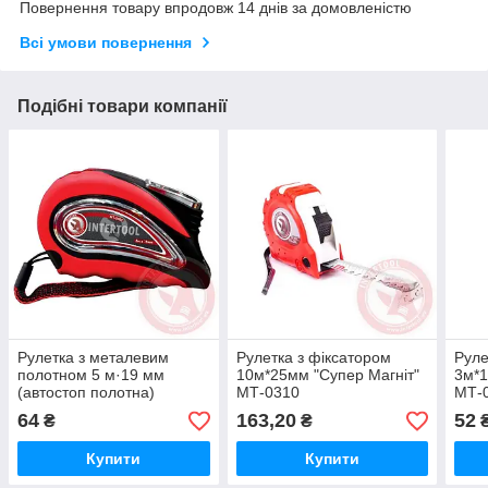
Повернення товару впродовж 14 днів за домовленістю
Всі умови повернення
Подібні товари компанії
Рулетка з металевим
Рулетка з фіксатором
Руле
полотном 5 м·19 мм
10м*25мм "Супер Магніт"
3м*1
(автостоп полотна)
МТ-0310
МТ-
МТ-0405
64
163,20
52
₴
₴
Купити
Купити