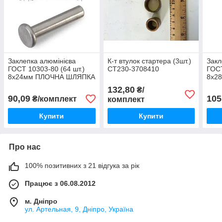
Заклепка алюмінієва
К-т втулок стартера (3шт.)
Закл
ГОСТ 10303-80 (64 шт.)
СТ230-3708410
ГОСТ
8х24мм ПЛОЧНА ШЛЯПКА
8х28
К-Т. (Україна)
132,80
₴/
90,09
105
₴/комплект
комплект
Купити
Купити
Про нас
100% позитивних з 21 відгука за рік
Працює з 06.08.2012
м. Дніпро
ул. Артельная, 9, Дніпро, Україна