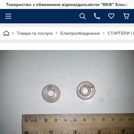
Товариство з обмеженою відповідальністю "ВКФ" Елкар"
Товари та послуги
Електрообладнання
СТАРТЕРИ І