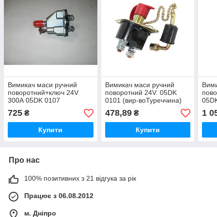
Вимикач маси ручний
Вимикач маси ручний
Вими
поворотний+ключ 24V
поворотний 24V. 05DK
пово
300А 05DK 0107
0101 (вир-воТуреччина)
05DK
(820.000.000) (вир-
воТу
725
478,89
1 0
₴
₴
воТуреччина)
Купити
Купити
Про нас
100% позитивних з 21 відгука за рік
Працює з 06.08.2012
м. Дніпро