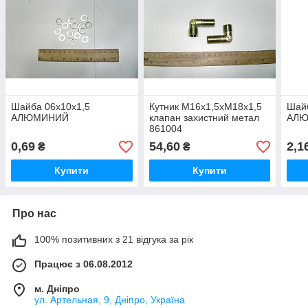
Шайба 06х10х1,5
Кутник М16х1,5хМ18х1,5
Шайб
АЛЮМИНИЙ
клапан захистний метал
АЛ
861004
0,69
54,60
2,1
₴
₴
Купити
Купити
Про нас
100% позитивних з 21 відгука за рік
Працює з 06.08.2012
м. Дніпро
ул. Артельная, 9, Дніпро, Україна