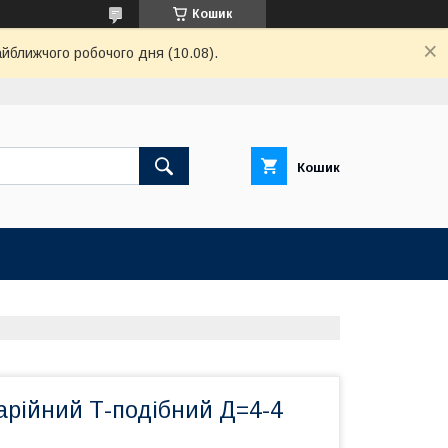
Кошик
айближчого робочого дня (10.08).
Кошик
арійний Т-подібний Д=4-4