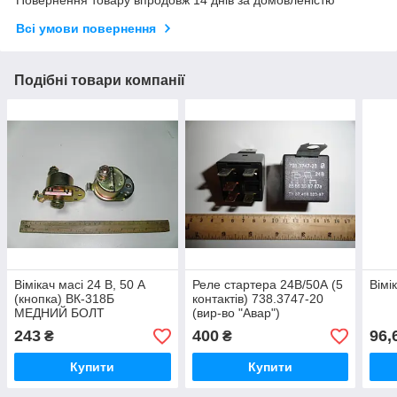
Всі умови повернення
Подібні товари компанії
Вімікач масі 24 В, 50 А
Реле стартера 24В/50А (5
Вімі
(кнопка) ВК-318Б
контактів) 738.3747-20
МЕДНИЙ БОЛТ
(вир-во "Авар")
243
400
96,
₴
₴
Купити
Купити