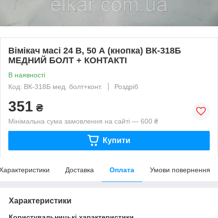
Вімікач масі 24 В, 50 А (кнопка) ВК-318Б
МЕДНИЙ БОЛТ + КОНТАКТІ
В наявності
Код: ВК-318Б мед. болт+конт.
Роздріб
351
₴
Мінімальна сума замовлення на сайті — 600 ₴
Купити
Характеристики
Доставка
Оплата
Умови повернення
Характеристики
Користувальницькі характеристики