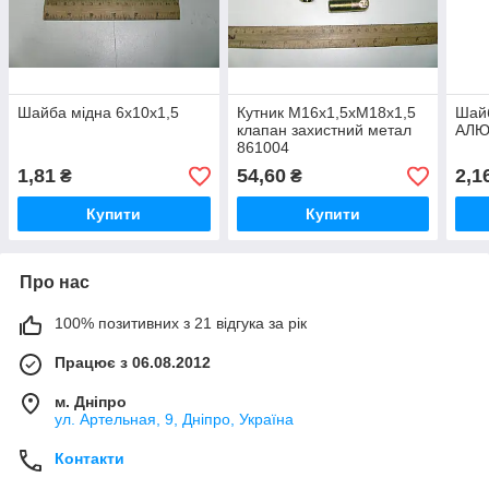
Шайба мідна 6х10х1,5
Кутник М16х1,5хМ18х1,5
Шайб
клапан захистний метал
АЛ
861004
1,81
54,60
2,1
₴
₴
Купити
Купити
Про нас
100% позитивних з 21 відгука за рік
Працює з 06.08.2012
м. Дніпро
ул. Артельная, 9, Дніпро, Україна
Контакти