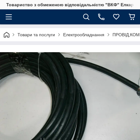
Товариство з обмеженою відповідальністю "ВКФ" Елкар"
Товари та послуги
Електрообладнання
ПРОВІД,КОМ