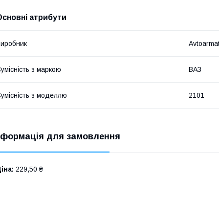
Основні атрибути
иробник
Avtoarma
умісність з маркою
ВАЗ
умісність з моделлю
2101
нформація для замовлення
іна:
229,50 ₴