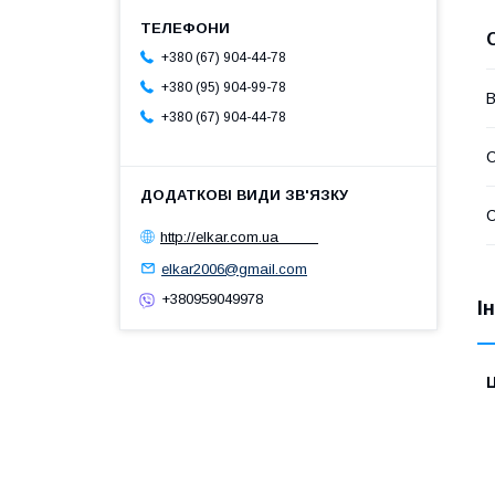
+380 (67) 904-44-78
+380 (95) 904-99-78
В
+380 (67) 904-44-78
С
С
http://elkar.com.ua
elkar2006@gmail.com
+380959049978
І
Ц