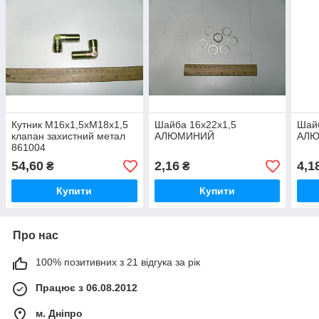
Кутник М16х1,5хМ18х1,5
Шайба 16х22х1,5
Шайб
клапан захистний метал
АЛЮМИНИЙ
АЛ
861004
54,60
2,16
4,1
₴
₴
Купити
Купити
Про нас
100% позитивних з 21 відгука за рік
Працює з 06.08.2012
м. Дніпро