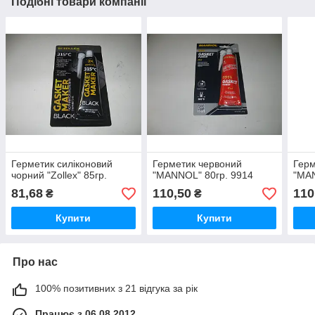
Подібні товари компанії
Герметик силіконовий
Герметик червоний
Герм
чорний "Zollex" 85гр.
"MANNOL" 80гр. 9914
"MAN
81,68
110,50
110
₴
₴
Купити
Купити
Про нас
100% позитивних з 21 відгука за рік
Працює з 06.08.2012