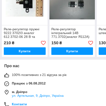
Реле-регулятор пружні
Реле-регулятор
Реле
9222.3702І3 аналог
інтегральний 14В
штек
612.3702-06 28 В та
771.3702(аналог Я112А)
Я-222Б
(Вир-во "ЭМИ")
210
150
130
₴
₴
Купити
Купити
Про нас
100% позитивних з 21 відгука за рік
Працює з 06.08.2012
м. Дніпро
ул. Артельная, 9, Дніпро, Україна
Контакти