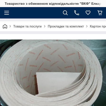
Товариство з обмеженою відповідальністю "ВКФ" Елкар"
Товари та послуги
Прокладки та комплект
Картон пр