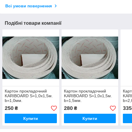
Всі умови повернення
Подібні товари компанії
Картон прокладочний
Картон прокладочний
Карт
KARIBOARD S=1,0х1,5м.
KARIBOARD S=1,0х1,5м.
KAR
b=1,0мм.
b=1,5мм.
b=2,
250
280
335
₴
₴
Купити
Купити