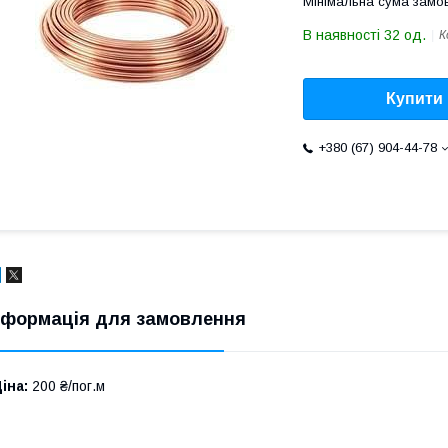
Мінімальна сума замов
В наявності 32 од.
К
Купити
+380 (67) 904-44-78
нформація для замовлення
іна:
200 ₴/пог.м