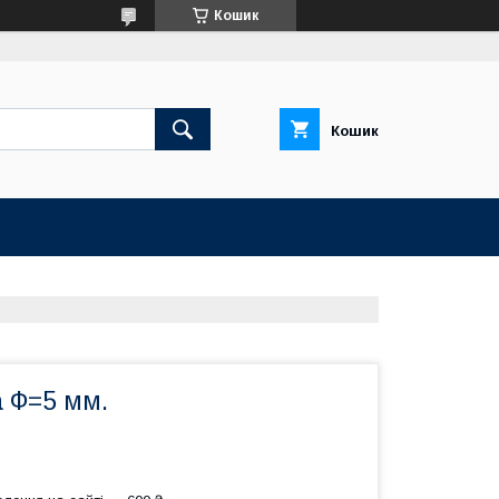
Кошик
Кошик
а Ф=5 мм.