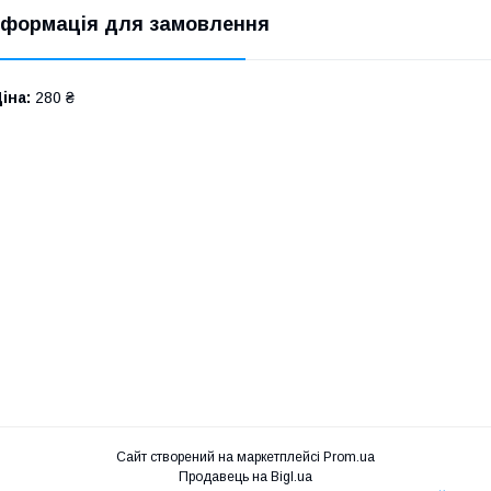
нформація для замовлення
іна:
280 ₴
Сайт створений на маркетплейсі
Prom.ua
Продавець на Bigl.ua