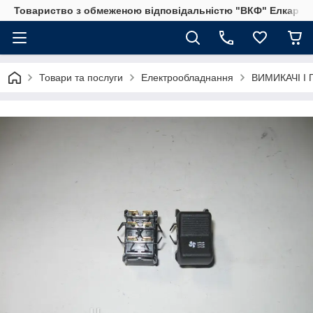
Товариство з обмеженою відповідальністю "ВКФ" Елкар"
Товари та послуги
Електрообладнання
ВИМИКАЧІ І 