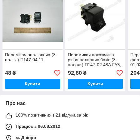
Перемікач опалювача (3
Перемикач покажчиків
Пере
поліж.) П147-04.11
рівня паливних баків (3
фар 
полож.) П147-02.48А ГАЗ,
01.0
ЗІЛ, ПАЗ (вир-вог.Владмір)
КРАЗ
48
92,80
204
₴
₴
Авто
Купити
Купити
Про нас
100% позитивних з 21 відгука за рік
Працює з 06.08.2012
м. Дніпро