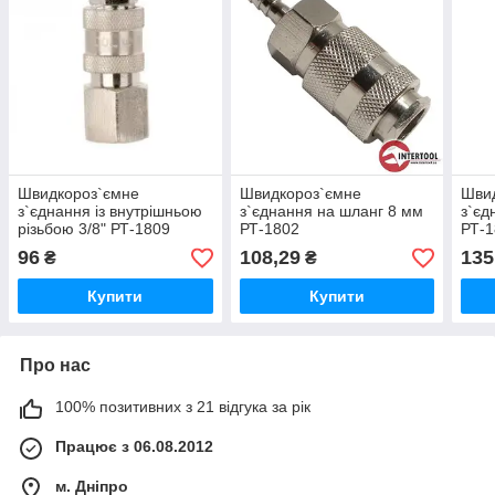
Швидкороз`ємне
Швидкороз`ємне
Шви
з`єднання із внутрішньою
з`єднання на шланг 8 мм
з`єд
різьбою 3/8" РТ-1809
РТ-1802
РТ-
96
108,29
135
₴
₴
Купити
Купити
Про нас
100% позитивних з 21 відгука за рік
Працює з 06.08.2012
м. Дніпро