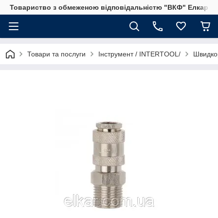
Товариство з обмеженою відповідальністю "ВКФ" Елкар"
Товари та послуги
Інструмент / INTERTOOL/
Швидкор