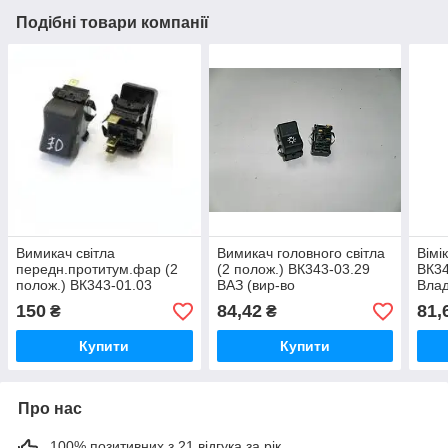
Подібні товари компанії
Вимикач світла
Вимикач головного світла
Вімі
передн.протитум.фар (2
(2 полож.) ВК343-03.29
ВК34
полож.) ВК343-01.03
ВАЗ (вир-во
Влад
ГАЗ,КАМАЗ (вир-во
"Автоарматура")
150
84,42
81,
₴
₴
"Автоарматура")
Купити
Купити
Про нас
100% позитивних з 21 відгука за рік