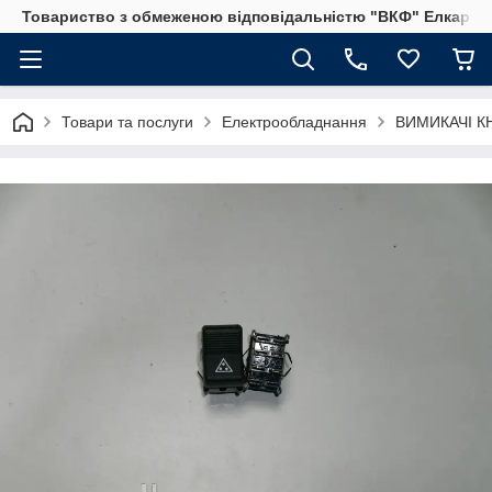
Товариство з обмеженою відповідальністю "ВКФ" Елкар"
Товари та послуги
Електрообладнання
ВИМИКАЧІ К