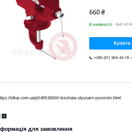
660 ₴
В наявності
Код:
HT-0
Купити
+380 (67) 904-44-78
ttps://elkar.com.ua/p549538000-leschata-slyusarn-povorotn.html
нформація для замовлення