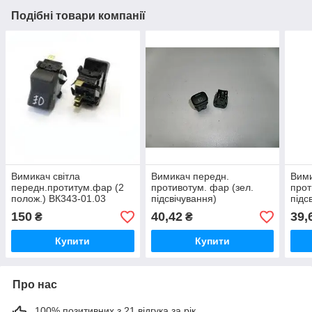
Подібні товари компанії
Вимикач світла
Вимикач передн.
Вими
передн.протитум.фар (2
противотум. фар (зел.
прот
полож.) ВК343-01.03
підсвічування)
підс
ГАЗ,КАМАЗ (вир-во
ВАЗ,УАЗ,ГАЗ 757.3710-
ВАЗ,
150
40,42
39,
₴
₴
"Автоарматура")
07.01(вир-во г.Владимир)
07.0
Купити
Купити
Про нас
100% позитивних з 21 відгука за рік