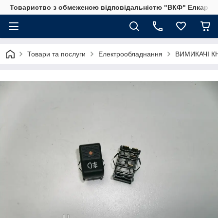
Товариство з обмеженою відповідальністю "ВКФ" Елкар"
Товари та послуги
Електрообладнання
ВИМИКАЧІ К