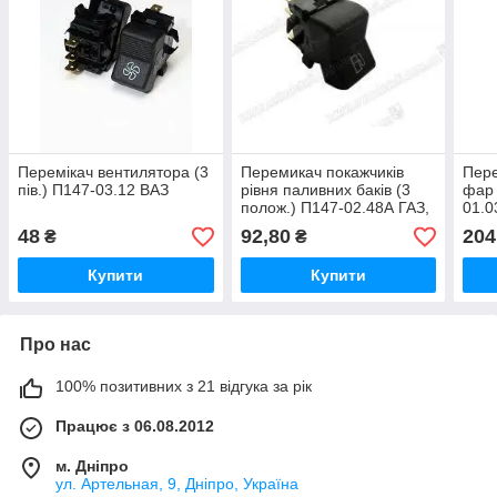
Перемікач вентилятора (3
Перемикач покажчиків
Пере
пів.) П147-03.12 ВАЗ
рівня паливних баків (3
фар 
полож.) П147-02.48А ГАЗ,
01.0
ЗІЛ, ПАЗ (вир-вог.Владмір)
КРАЗ
48
92,80
204
₴
₴
Авто
Купити
Купити
Про нас
100% позитивних з 21 відгука за рік
Працює з 06.08.2012
м. Дніпро
ул. Артельная, 9, Дніпро, Україна