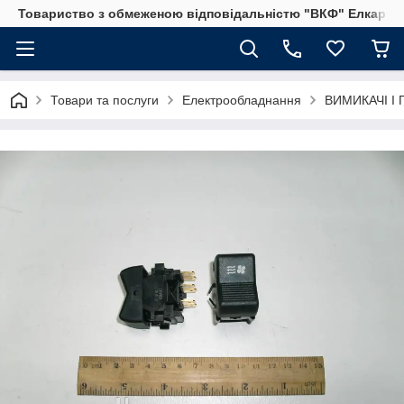
Товариство з обмеженою відповідальністю "ВКФ" Елкар"
Товари та послуги
Електрообладнання
ВИМИКАЧІ І 