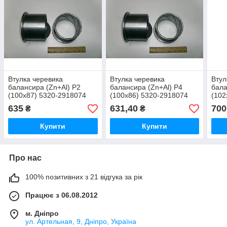
Втулка черевика
Втулка черевика
Втул
балансира (Zn+Al) Р2
балансира (Zn+Al) Р4
бала
(100х87) 5320-2918074
(100х86) 5320-2918074
(102
635
631,40
700
₴
₴
Купити
Купити
Про нас
100% позитивних з 21 відгука за рік
Працює з 06.08.2012
м. Дніпро
ул. Артельная, 9, Дніпро, Україна