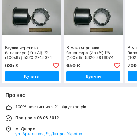
Втулка черевика
Втулка черевика
Втул
балансира (Zn+Al) Р2
балансира (Zn+Al) Р5
бала
(100х87) 5320-2918074
(100х85) 5320-2918074
(102
635
650
700
₴
₴
Купити
Купити
Про нас
100% позитивних з 21 відгука за рік
Працює з 06.08.2012
м. Дніпро
ул. Артельная, 9, Дніпро, Україна