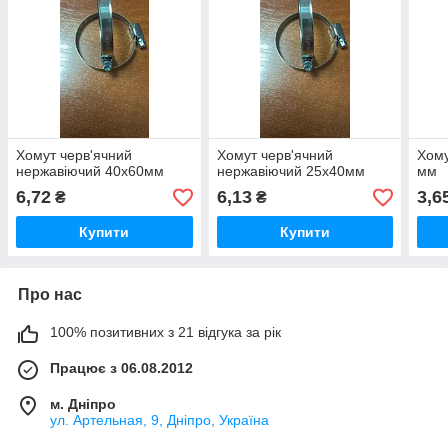
Хомут черв'ячний
Хомут черв'ячний
Хому
нержавіючий 40х60мм
нержавіючий 25х40мм
мм
6,72
6,13
3,6
₴
₴
Купити
Купити
Про нас
100% позитивних з 21 відгука за рік
Працює з 06.08.2012
м. Дніпро
ул. Артельная, 9, Дніпро, Україна