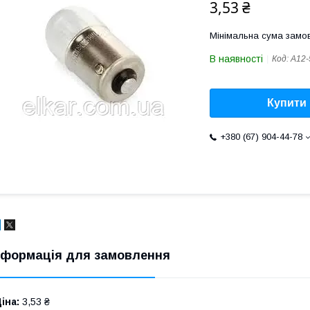
3,53 ₴
Мінімальна сума замов
В наявності
Код:
А12-
Купити
+380 (67) 904-44-78
нформація для замовлення
іна:
3,53 ₴